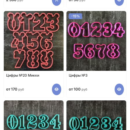
руб
руб
-15%
Цифры №20 Микки
Цифры №3
от 170
от 100
руб
руб