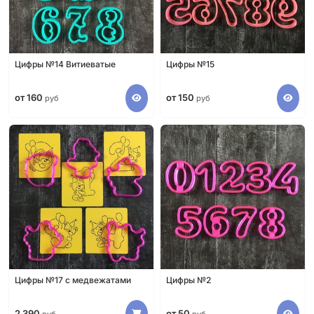
Цифры №14 Витиеватые
Цифры №15
от 160
от 150
руб
руб
Цифры №17 с медвежатами
Цифры №2
2 390
от 50