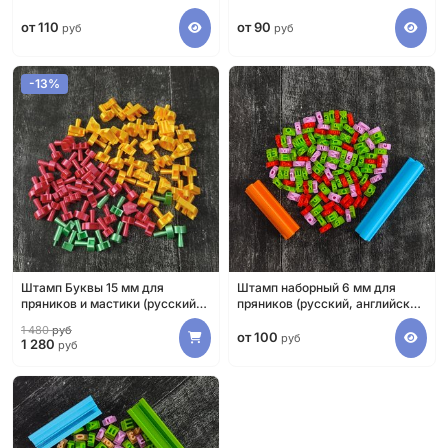
от 110
от 90
руб
руб
-13%
Штамп Буквы 15 мм для
Штамп наборный 6 мм для
пряников и мастики (русский
пряников (русский, английский
алфавит и цифры)
алфавит и цифры)
1 480
руб
от 100
руб
1 280
руб