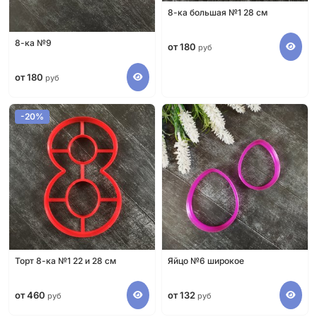
8-ка большая №1 28 см
8-ка №9
от 180
руб
от 180
руб
-20%
Торт 8-ка №1 22 и 28 см
Яйцо №6 широкое
от 460
от 132
руб
руб