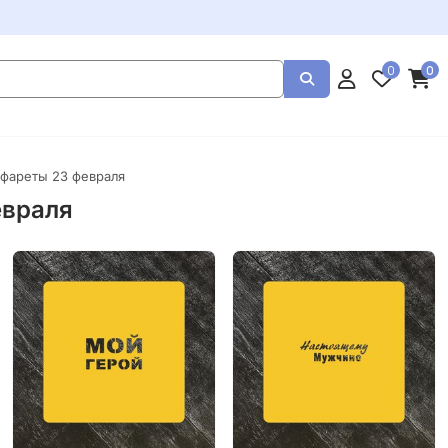
0
0
афареты 23 февраля
евраля