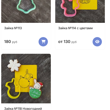
Зайка №113
Зайка №114 с цветами
180
от 130
руб
руб
Зайка №118 Новогодний