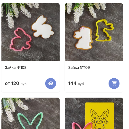
Зайка №108
Зайка №109
от 120
144
руб
руб