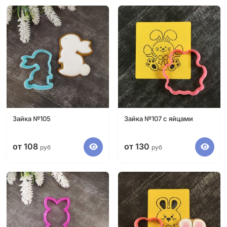
Зайка №105
Зайка №107 с яйцами
от 108
от 130
руб
руб