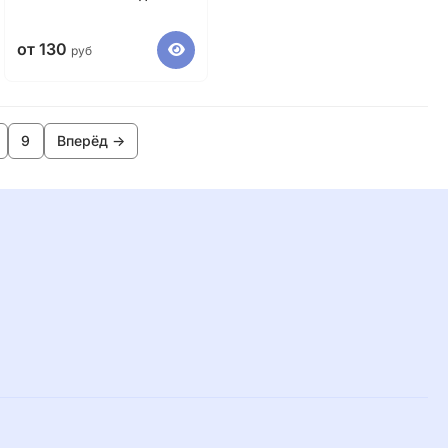
от 130
руб
9
Вперёд →