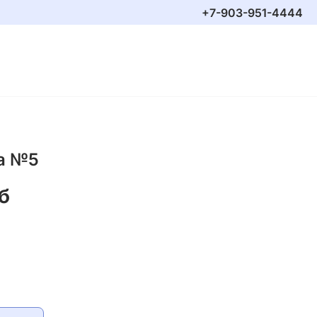
+7-903-951-4444
а №5
б