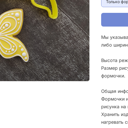
Только фо
Мы указыва
либо ширин
Высота реж
Размер рис
формочки.
Общая инфо
Формочки и
рисунка на 
Хранить изд
нагревать 