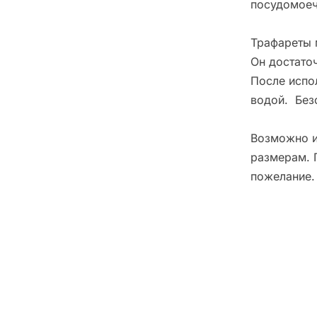
посудомоеч
Трафареты 
Он достато
После испо
водой. Без
Возможно и
размерам. 
пожелание.