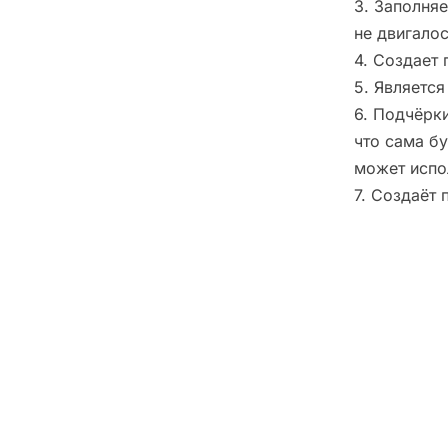
3. Заполня
не двигалос
4. Создает
5. Являетс
6. Подчёрки
что сама б
может испо
7. Создаёт 