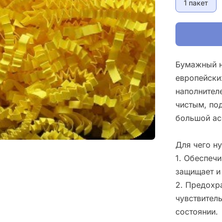
1 пакет
Бумажный н
европейски
наполнител
чистым, под
большой ас
Для чего н
1. Обеспечи
защищает и
2. Предохр
чувствител
состоянии.