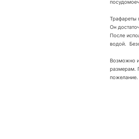
посудомоеч
Трафареты 
Он достато
После испо
водой. Без
Возможно и
размерам. 
пожелание.