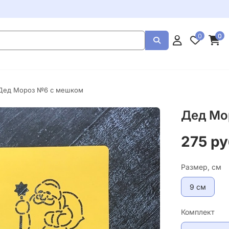
0
0
Дед Мороз №6 с мешком
Дед Мо
275 ру
Размер, см
9 см
Комплект