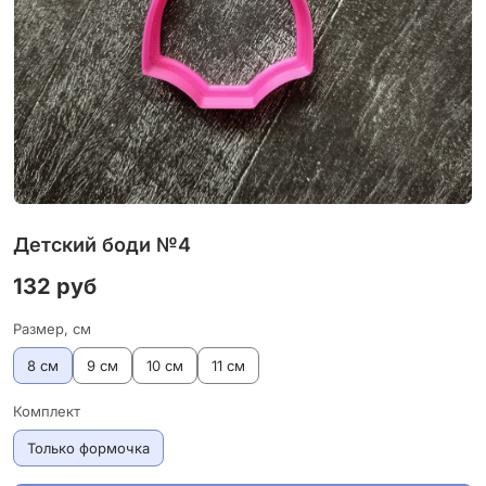
Детский боди №4
132 руб
Размер, см
8 см
9 см
10 см
11 см
Комплект
Только формочка