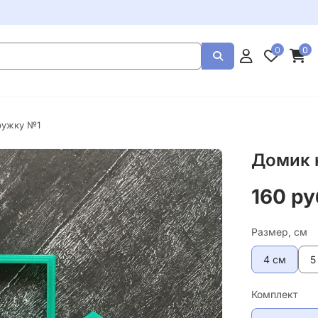
0
0
ружку №1
Домик 
160 ру
Размер, см
4 см
5
Комплект