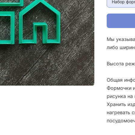
Набор фор
Мы указыва
либо ширин
Высота реж
Общая инфо
Формочки и
рисунка на 
Хранить изд
нагревать 
посудомоеч