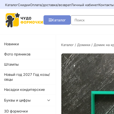
Каталог
Скидки
Оплата/доставка/возврат
Личный кабинет
Контакты
Каталог
Новинки
Каталог
/
Домики
/ Домик на к
Фото пряников
Штампы
Новый год 2027 Год козы/
овцы
Насадки кондитерские
Буквы и цифры
3D формочки