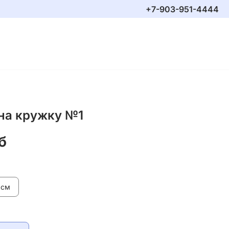
+7-903-951-4444
на кружку №1
б
 см