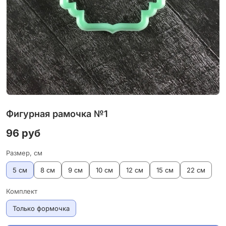
Фигурная рамочка №1
96 руб
Размер, см
5 см
8 см
9 см
10 см
12 см
15 см
22 см
Комплект
Только формочка