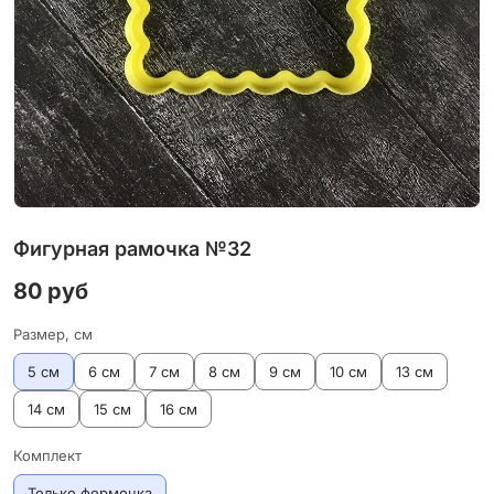
Фигурная рамочка №32
80 руб
Размер, см
5 см
6 см
7 см
8 см
9 см
10 см
13 см
14 см
15 см
16 см
Комплект
Только формочка