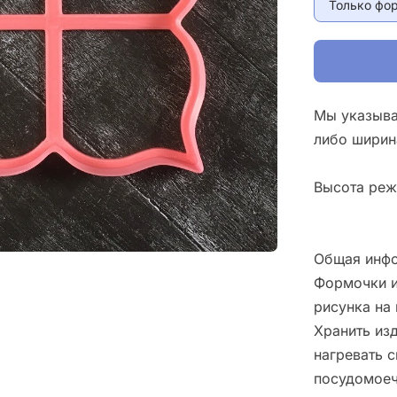
Только фо
Мы указыва
либо ширин
Высота реж
Общая инфо
Формочки и
рисунка на 
Хранить изд
нагревать 
посудомоеч