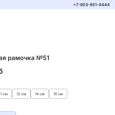
+7-903-951-4444
ая рамочка №51
б
11 см
12 см
14 см
15 см