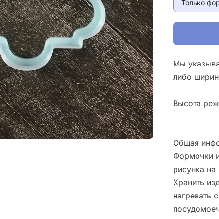
Только фо
Мы указыва
либо ширин
Высота реж
Общая инфо
Формочки и
рисунка на 
Хранить изд
нагревать 
посудомоеч