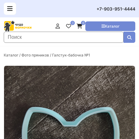
+7-903-951-4444
0
0
Каталог
Каталог
/
Фото пряников
/ Галстук-бабочка №1