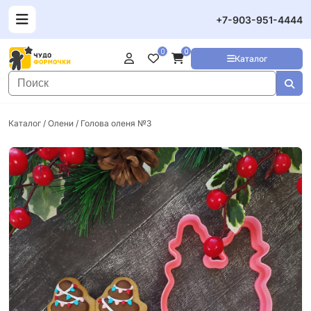
+7-903-951-4444
0
0
Каталог
Каталог
/
Олени
/ Голова оленя №3