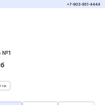
+7-903-951-4444
а №1
уб
0 см