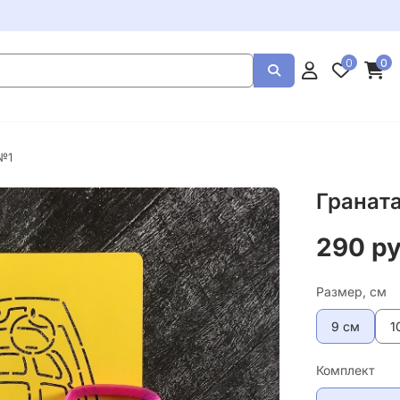
0
0
№1
Гранат
290 р
Размер, см
9 см
1
Комплект