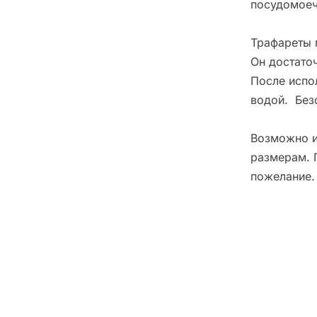
посудомоеч
Трафареты 
Он достато
После испо
водой. Без
Возможно и
размерам. 
пожелание.