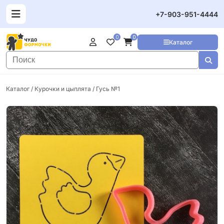
+7-903-951-4444
0
0
Каталог
Каталог
/
Курочки и цыплята
/ Гусь №1