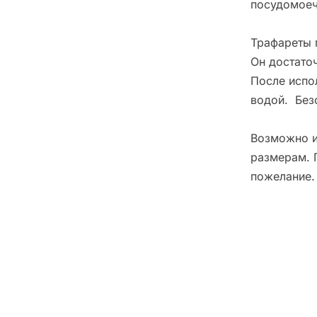
посудомоеч
Трафареты 
Он достато
После испо
водой. Без
Возможно и
размерам. 
пожелание.