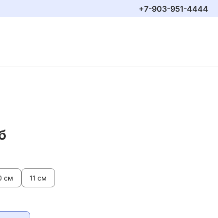
+7-903-951-4444
б
0 см
11 см