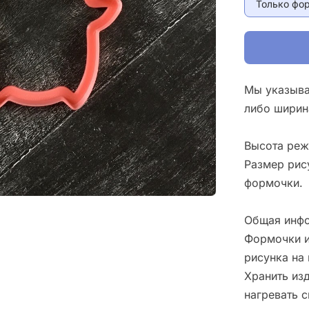
Только фо
Мы указыва
либо ширин
Высота реж
Размер рис
формочки.
Общая инфо
Формочки и
рисунка на 
Хранить изд
нагревать 