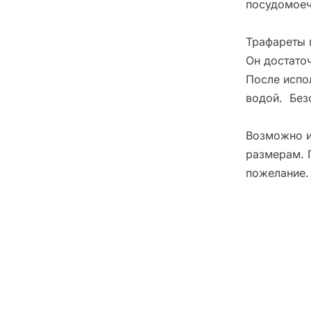
посудомоеч
Трафареты 
Он достато
После испо
водой. Без
Возможно и
размерам. 
пожелание.