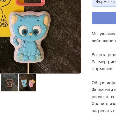
Формочка 
Мы указыва
либо ширин
Высота реж
Размер рис
формочки.
Общая инфо
Формочки и
рисунка на 
Хранить изд
нагревать 