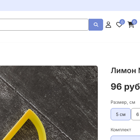
0
0
Лимон
96 руб
Размер, см
5 см
6
Комплект