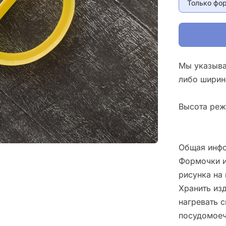
Только фо
Мы указыва
либо ширин
Высота реж
Общая инфо
Формочки и
рисунка на 
Хранить изд
нагревать 
посудомоеч