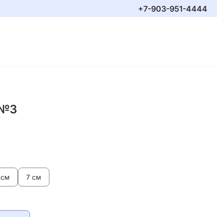
+7-903-951-4444
 №3
 см
7 см