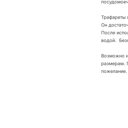
посудомоеч
Трафареты 
Он достато
После испо
водой. Без
Возможно и
размерам. 
пожелание.