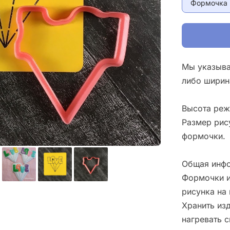
Формочка 
Мы указыва
либо ширин
Высота реж
Размер рис
формочки.
Общая инфо
Формочки и
рисунка на 
Хранить изд
нагревать 