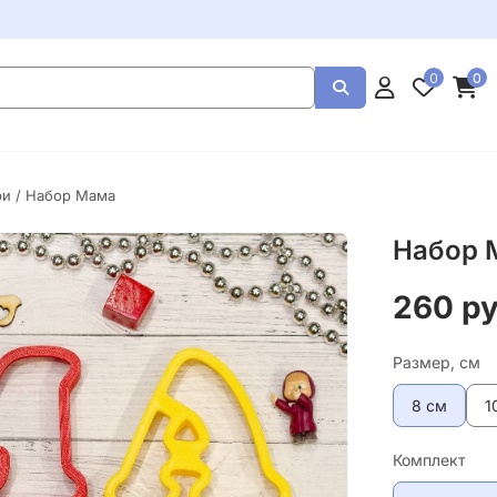
0
0
ри
/ Набор Мама
Набор 
260 р
Размер, см
8 см
1
Комплект