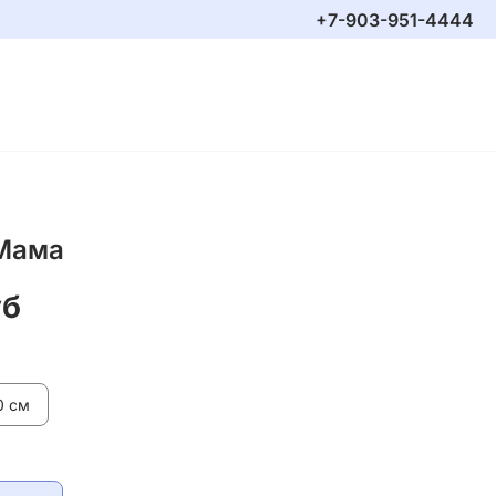
+7-903-951-4444
Мама
уб
0 см