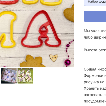
Набор фор
Мы указыва
либо ширин
Высота реж
Общая инфо
Формочки и
рисунка на 
Хранить изд
нагревать 
посудомоеч