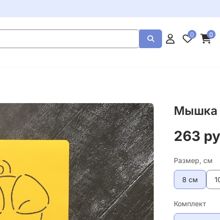
0
0
Мышка
263 р
Размер, см
8 см
1
Комплект