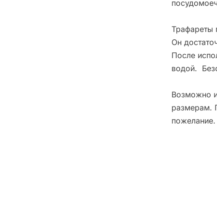
посудомоеч
Трафареты 
Он достато
После испо
водой. Без
Возможно и
размерам. 
пожелание.