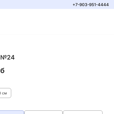
+7-903-951-4444
 №24
уб
0 см