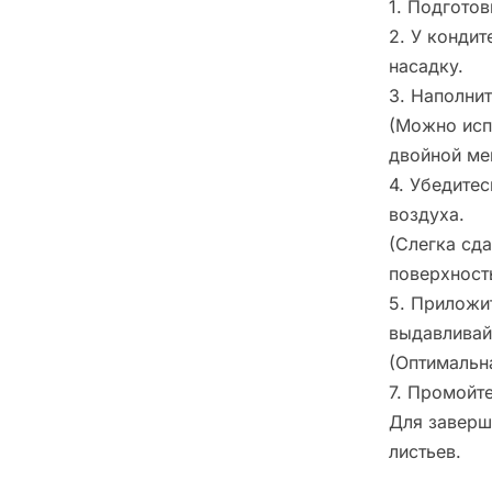
1. Подготов
2. У конди
насадку.
3. Наполни
(Можно исп
двойной ме
4. Убедите
воздуха.
(Слегка сд
поверхност
5. Приложи
выдавливай
(Оптимальн
7. Промойт
Для заверш
листьев.