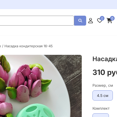
0
0
е
/ Насадка кондитерская 16-45
Насадк
310 ру
Размер, см
4.5 см
Комплект