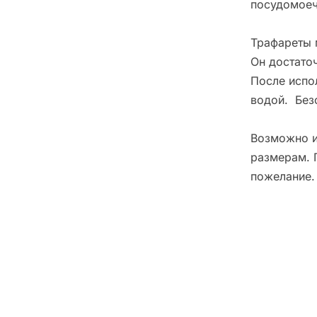
посудомоеч
Трафареты 
Он достато
После испо
водой. Без
Возможно и
размерам. 
пожелание.