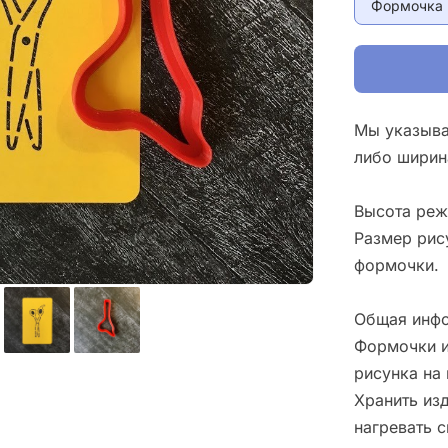
Формочка 
Мы указыва
либо ширин
Высота реж
Размер рис
формочки.
Общая инфо
Формочки и
рисунка на 
Хранить изд
нагревать 