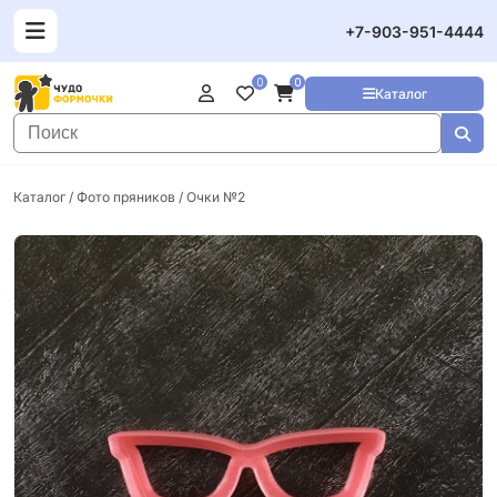
+7-903-951-4444
0
0
Каталог
Каталог
/
Фото пряников
/ Очки №2