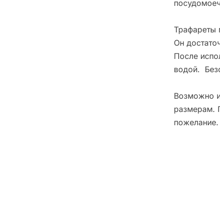
посудомоеч
Трафареты 
Он достато
После испо
водой. Без
Возможно и
размерам. 
пожелание.