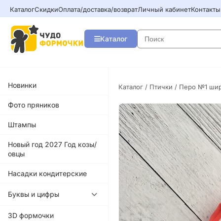
Каталог
Скидки
Оплата/доставка/возврат
Личный кабинет
Контакты
Каталог
Новинки
Каталог
/
Птички
/ Перо №1 ши
Фото пряников
Штампы
Новый год 2027 Год козы/
овцы
Насадки кондитерские
Буквы и цифры
3D формочки