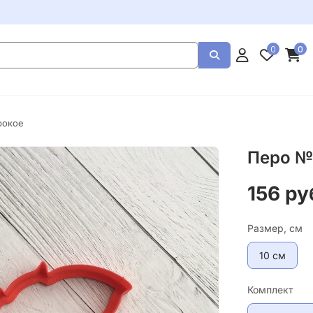
0
0
рокое
Перо №
156 ру
Размер, см
10 см
Комплект