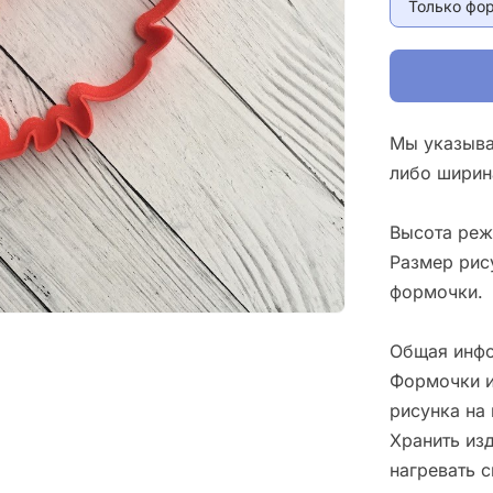
Только фо
Мы указыва
либо ширин
Высота реж
Размер рис
формочки.
Общая инфо
Формочки и
рисунка на 
Хранить изд
нагревать 