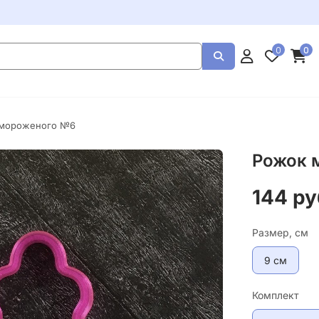
0
0
 мороженого №6
Рожок 
144 ру
Размер, см
9 см
Комплект