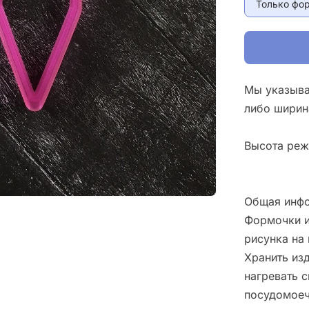
Только фо
Мы указыва
либо ширин
Высота реж
Общая инфо
Формочки и
рисунка на 
Хранить изд
нагревать 
посудомоеч