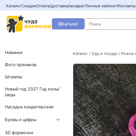
Каталог
Скидки
Оплата/доставка/возврат
Личный кабинет
Контакты
Каталог
Новинки
Каталог
/
Еда и посуда
/ Рожок
Фото пряников
Штампы
Новый год 2027 Год козы/
овцы
Насадки кондитерские
Буквы и цифры
3D формочки