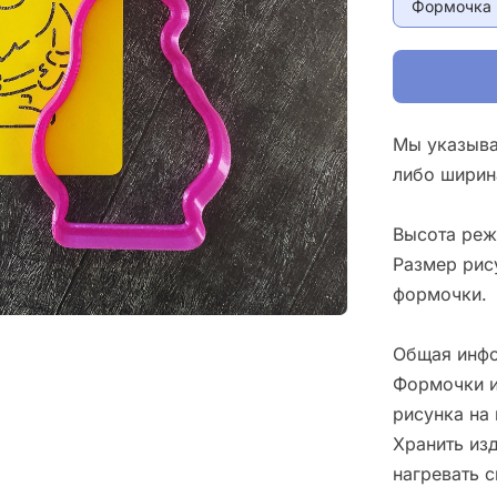
Формочка 
Мы указыва
либо ширин
Высота реж
Размер рис
формочки.
Общая инфо
Формочки и
рисунка на 
Хранить изд
нагревать 