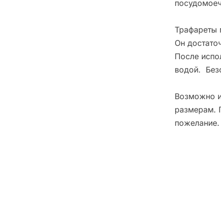
посудомоеч
Трафареты 
Он достато
После испо
водой. Без
Возможно и
размерам. 
пожелание.