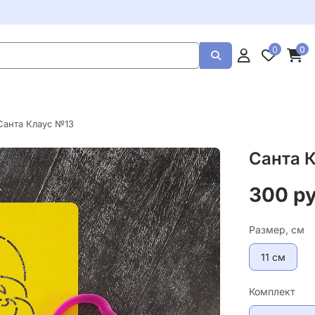
0
0
Санта Клаус №13
Санта 
300 р
Размер, см
11 см
Комплект