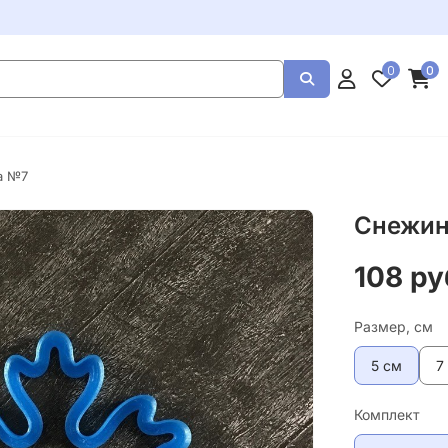
0
0
а №7
Снежин
108 ру
Размер, см
5 см
7
Комплект