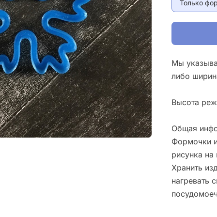
Только фо
Мы указыва
либо ширин
Высота реж
Общая инфо
Формочки и
рисунка на 
Хранить изд
нагревать 
посудомоеч