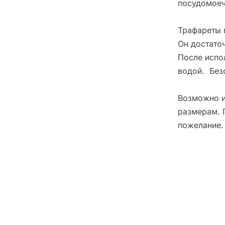
посудомоеч
Трафареты 
Он достато
После испо
водой. Без
Возможно и
размерам. 
пожелание.