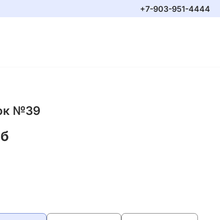
+7-903-951-4444
ок №39
уб