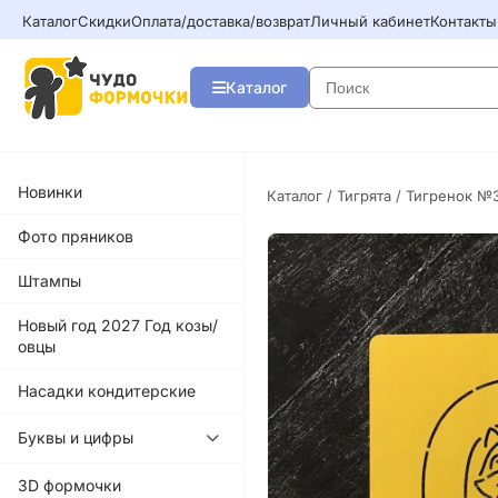
Каталог
Скидки
Оплата/доставка/возврат
Личный кабинет
Контакты
Каталог
Новинки
Каталог
/
Тигрята
/ Тигренок №
Фото пряников
Штампы
Новый год 2027 Год козы/
овцы
Насадки кондитерские
Буквы и цифры
3D формочки