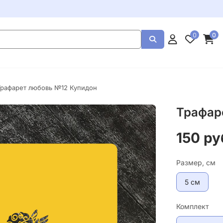
0
0
Трафарет любовь №12 Купидон
Трафар
150 ру
Размер, см
5 см
Комплект