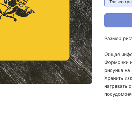
Только тр
Размер рис
Общая инфо
Формочки и
рисунка на 
Хранить изд
нагревать 
посудомоеч