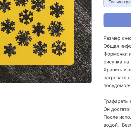
Только тр
Общая инфо
Формочки и
рисунка на 
Хранить изд
нагревать 
посудомоеч
Трафареты 
Он достато
После испо
водой. Без