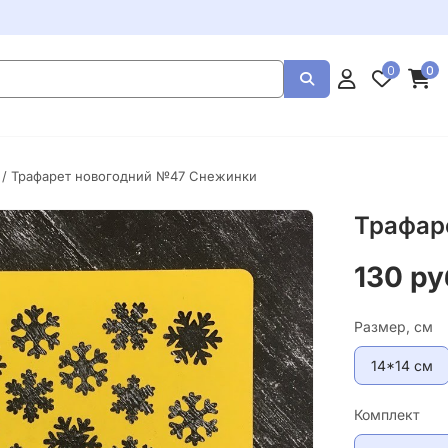
0
0
/ Трафарет новогодний №47 Снежинки
Трафар
130 ру
Размер, см
14*14 см
Комплект