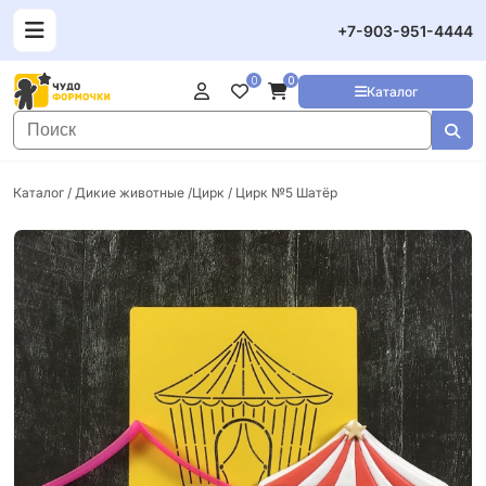
+7-903-951-4444
0
0
Каталог
Каталог
/
Дикие животные /Цирк
/ Цирк №5 Шатёр