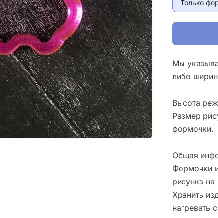
Только фо
Мы указыва
либо ширин
Высота реж
Размер рис
формочки.
Общая инфо
Формочки и
рисунка на 
Хранить изд
нагревать 