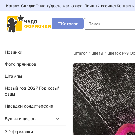
Каталог
Скидки
Оплата/доставка/возврат
Личный кабинет
Контакты
Каталог
Новинки
Каталог
/
Цветы
/ Цветок №9 О
Фото пряников
Штампы
Новый год 2027 Год козы/
овцы
Насадки кондитерские
Буквы и цифры
3D формочки