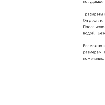
посудомоеч
Трафареты 
Он достато
После испо
водой. Без
Возможно и
размерам. 
пожелание.