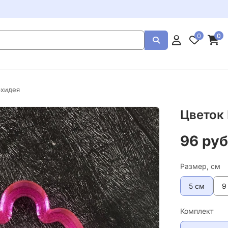
0
0
рхидея
Цветок
96 руб
Размер, см
5 см
9
Комплект