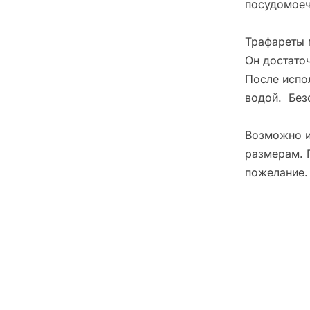
посудомоеч
Трафареты 
Он достато
После испо
водой. Без
Возможно и
размерам. 
пожелание.