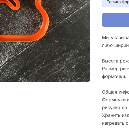
Только фо
Мы указыва
либо ширин
Высота реж
Размер рис
формочки.
Общая инфо
Формочки и
рисунка на 
Хранить изд
нагревать 