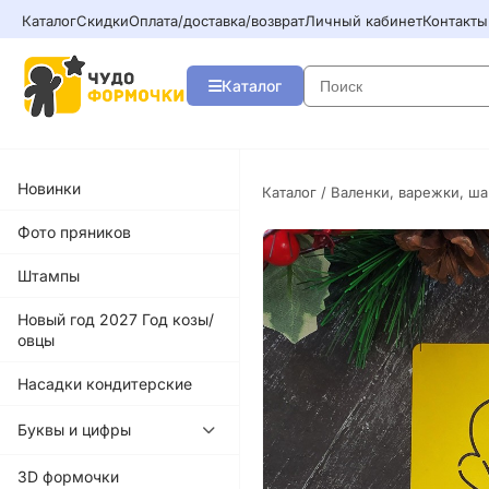
Каталог
Скидки
Оплата/доставка/возврат
Личный кабинет
Контакты
Каталог
Новинки
Каталог
/
Валенки, варежки, ш
Фото пряников
Штампы
Новый год 2027 Год козы/
овцы
Насадки кондитерские
Буквы и цифры
3D формочки