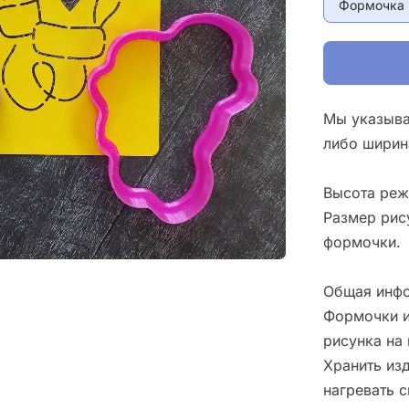
Формочка 
Мы указыва
либо ширин
Высота реж
Размер рис
формочки.
Общая инфо
Формочки и
рисунка на 
Хранить изд
нагревать 