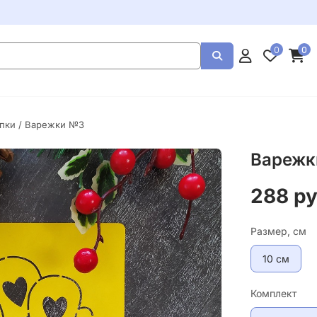
0
0
апки
/ Варежки №3
Варежк
288 р
Размер, см
10 см
Комплект