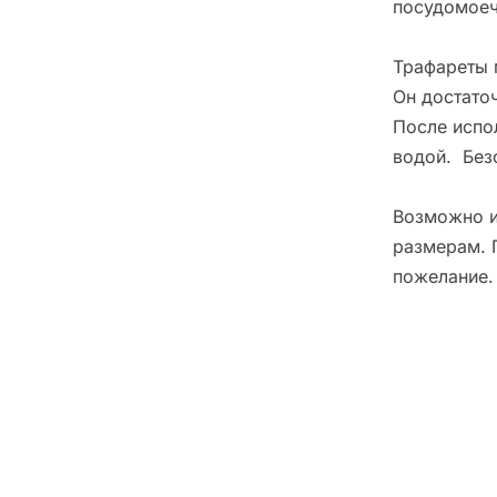
посудомоеч
Трафареты 
Он достато
После испо
водой. Без
Возможно и
размерам. 
пожелание.