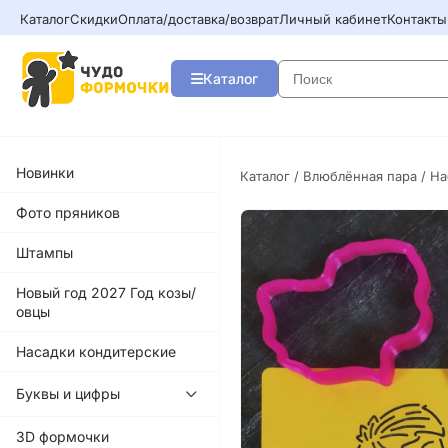
Каталог
Скидки
Оплата/доставка/возврат
Личный кабинет
Контакты
Каталог
Новинки
Каталог
/
Влюблённая пара
/ На
Фото пряников
Штампы
Новый год 2027 Год козы/
овцы
Насадки кондитерские
Буквы и цифры
3D формочки