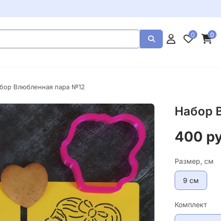
0
0
бор Влюбленная пара №12
Набор 
400 р
Размер, см
9 см
Комплект