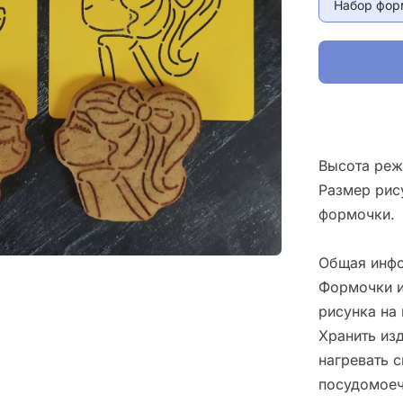
Набор фор
Высота реж
Размер рис
формочки.
Общая инфо
Формочки и
рисунка на 
Хранить изд
нагревать 
посудомоеч