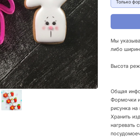
Только фо
Мы указыва
либо ширин
Высота реж
Общая инфо
Формочки и
рисунка на 
Хранить изд
нагревать 
посудомоеч