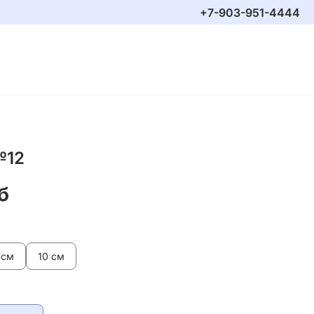
+7-903-951-4444
№12
б
 см
10 см