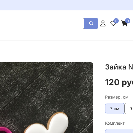
0
0
Зайка 
120 ру
Размер, см
7 см
9
Комплект