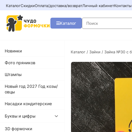
Каталог
Скидки
Оплата/доставка/возврат
Личный кабинет
Контакты
Каталог
Новинки
Каталог
/
Зайки
/ Зайка №30 с 
Фото пряников
Штампы
Новый год 2027 Год козы/
овцы
Насадки кондитерские
Буквы и цифры
3D формочки