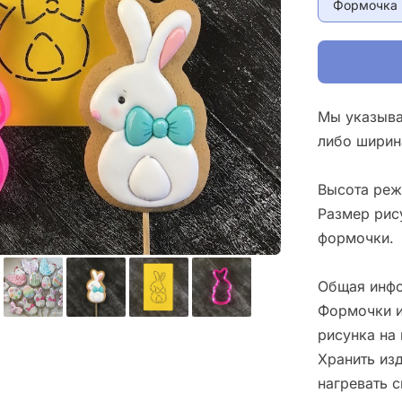
Формочка 
Мы указыва
либо ширин
Высота реж
Размер рис
формочки.
Общая инфо
Формочки и
рисунка на 
Хранить изд
нагревать 