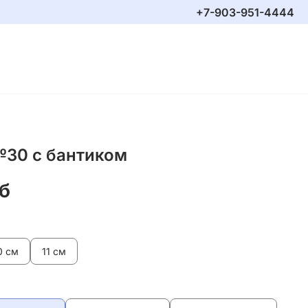
+7-903-951-4444
№30 с бантиком
б
0 см
11 см