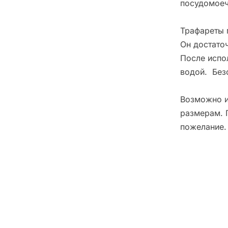
посудомоеч
Трафареты 
Он достато
После испо
водой. Без
Возможно и
размерам. 
пожелание.