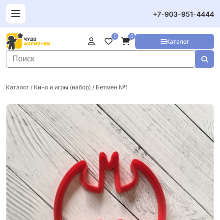
+7-903-951-4444
0
0
Каталог
Каталог
/
Кино и игры (набор)
/ Бетмен №1