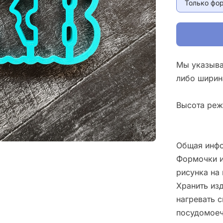
Только фо
Мы указыва
либо ширин
Высота реж
Общая инфо
Формочки и
рисунка на 
Хранить изд
нагревать 
посудомоеч