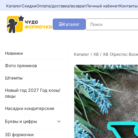
Каталог
Скидки
Оплата/доставка/возврат
Личный кабинет
Контакты
Каталог
Новинки
Каталог
/
ХВ
/ ХВ (Христос Вос
Фото пряников
Штампы
Новый год 2027 Год козы/
овцы
Насадки кондитерские
Буквы и цифры
3D формочки