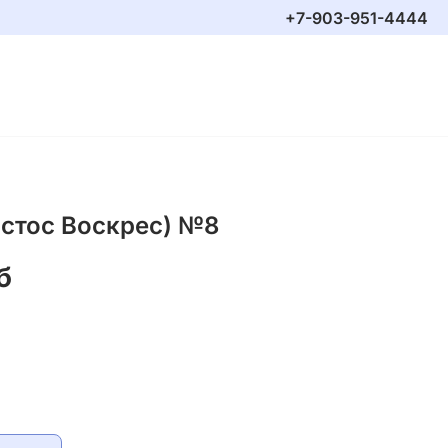
+7-903-951-4444
истос Воскрес) №8
б