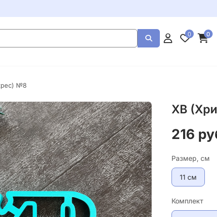
0
0
крес) №8
ХВ (Хр
216 ру
Размер, см
11 см
Комплект