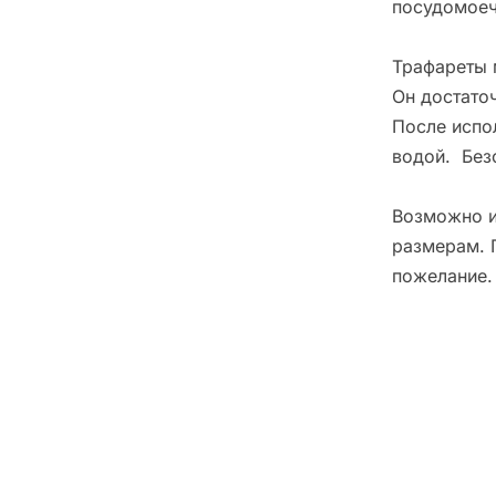
посудомоеч
Трафареты 
Он достато
После испо
водой. Без
Возможно и
размерам. 
пожелание.