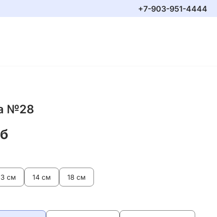
+7-903-951-4444
а №28
уб
13 см
14 см
18 см