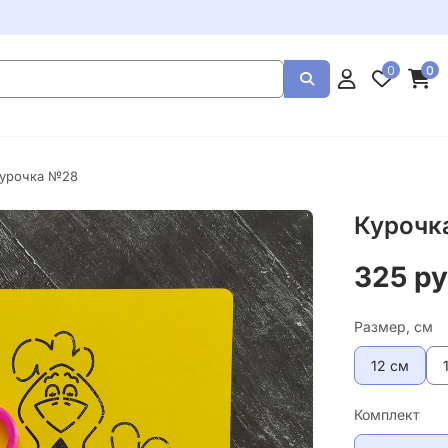
0
0
Курочка №28
Курочк
325 р
Размер, см
12 см
Комплект