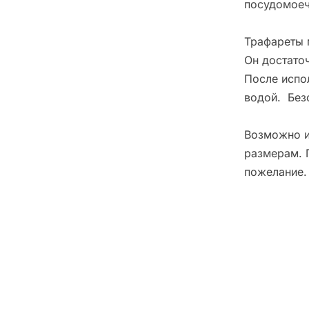
посудомоеч
Трафареты 
Он достато
После испо
водой. Без
Возможно и
размерам. 
пожелание.