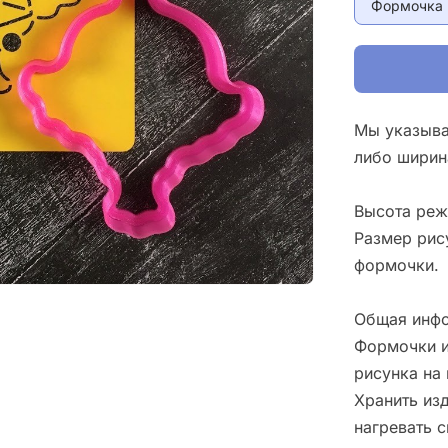
Формочка 
Мы указыва
либо ширин
Высота реж
Размер рис
формочки.
Общая инфо
Формочки и
рисунка на 
Хранить изд
нагревать 