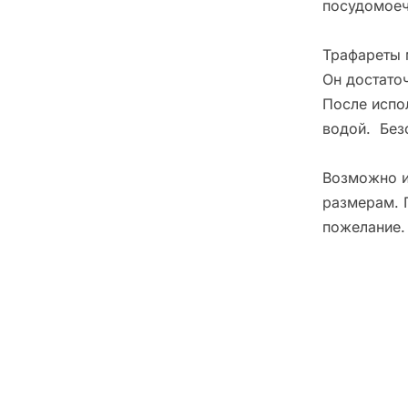
посудомоеч
Трафареты 
Он достато
После испо
водой. Без
Возможно и
размерам. 
пожелание.