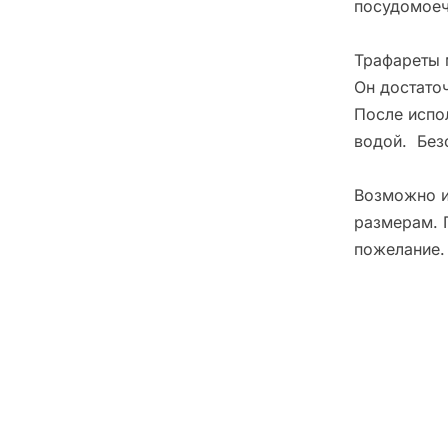
посудомоеч
Трафареты 
Он достато
После испо
водой. Без
Возможно и
размерам. 
пожелание.