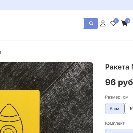
0
0
4
Ракета
96 руб
Размер, см
5 см
1
Комплект