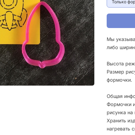
Только фо
Мы указыва
либо ширин
Высота реж
Размер рис
формочки.
Общая инфо
Формочки и
рисунка на 
Хранить изд
нагревать 