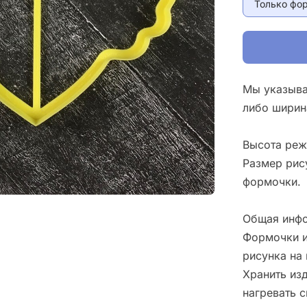
Только фо
Мы указыва
либо ширин
Высота реж
Размер рис
формочки.
Общая инфо
Формочки и
рисунка на 
Хранить изд
нагревать 