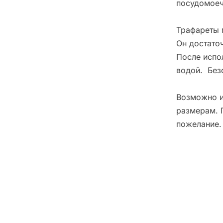
посудомоеч
Трафареты 
Он достато
После испо
водой. Без
Возможно и
размерам. 
пожелание.