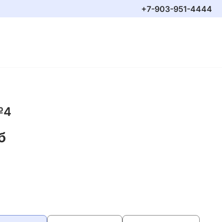
+7-903-951-4444
№4
б