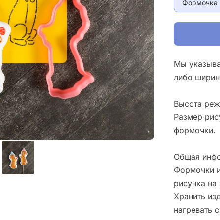
Формочка 
Мы указыва
либо ширин
Высота реж
Размер рис
формочки.
Общая инфо
Формочки и
рисунка на 
Хранить изд
нагревать 