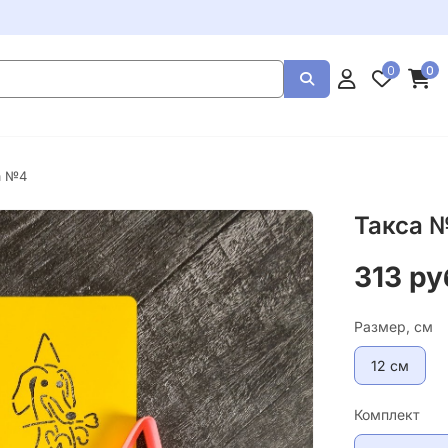
0
0
а №4
Такса 
313 ру
Размер, см
12 см
Комплект