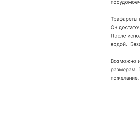
посудомоеч
Трафареты 
Он достато
После испо
водой. Без
Возможно и
размерам. 
пожелание.