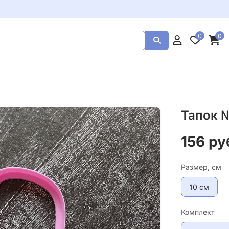
0
0
Тапок 
156 ру
Размер, см
10 см
Комплект