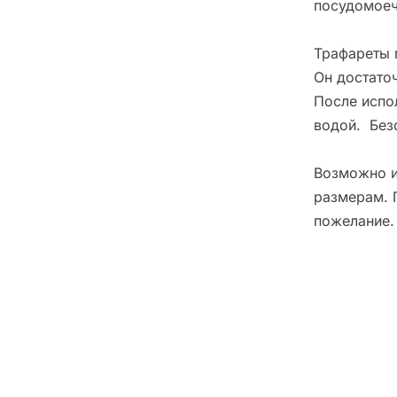
посудомоеч
Трафареты 
Он достато
После испо
водой. Без
Возможно и
размерам. 
пожелание.