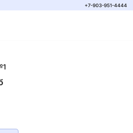
+7-903-951-4444
№1
б