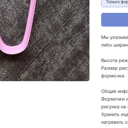
Только фо
Мы указыва
либо ширин
Высота реж
Размер рис
формочки.
Общая инфо
Формочки и
рисунка на 
Хранить изд
нагревать 