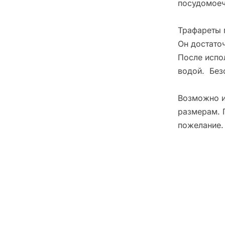
посудомоеч
Трафареты 
Он достато
После испо
водой. Без
Возможно и
размерам. 
пожелание.