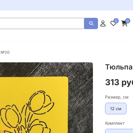
0
0
 №20
Тюльп
313 ру
Размер, см
12 см
Комплект