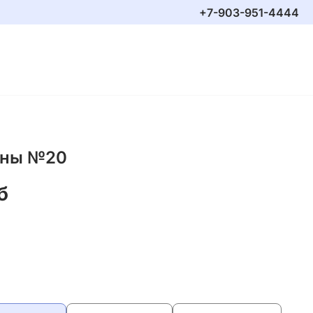
+7-903-951-4444
аны №20
б